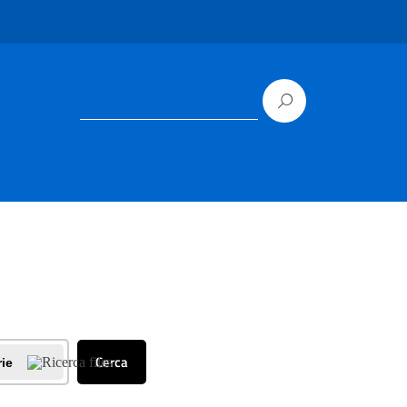
Cerca
rie