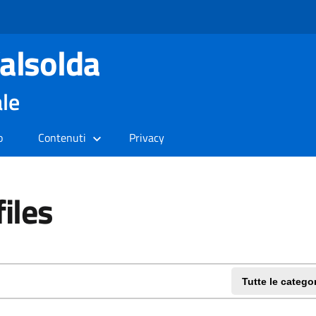
alsolda
ale
o
Contenuti
Privacy
files
Tutte le catego