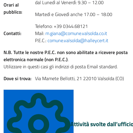
dal Lunedì al Venerdì: 9.30 – 12.00
Orari al
pubblico:
Martedì e Giovedì anche 17.00 – 18.00
Telefono: +39 0344.68121
Contatti:
Mail:
m.giana@comune.valsolda.co.it
P.E.C.:
comune.valsolda@halleycert.it
N.B. Tutte le nostre P.E.C. non sono abilitate a ricevere posta
elettronica normale (non P.E.C.)
.
Utilizzare in questi casi gli indirizzi di posta Email standard.
Dove si trova:
Via Mamete Bellotti, 21 22010 Valsolda (CO)
Attività svolte dall’uffici