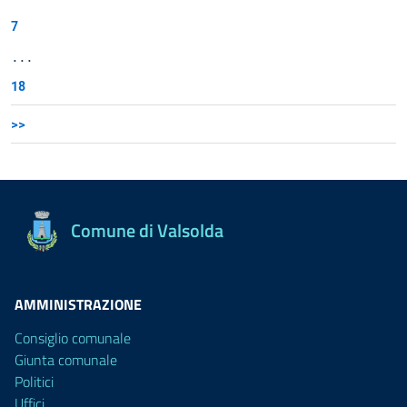
7
...
18
>>
Comune di Valsolda
AMMINISTRAZIONE
Consiglio comunale
Giunta comunale
Politici
Uffici