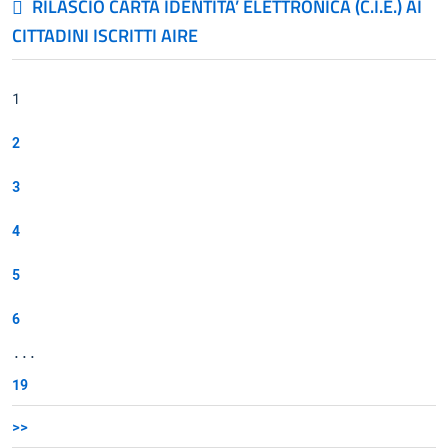
RILASCIO CARTA IDENTITA’ ELETTRONICA (C.I.E.) AI
CITTADINI ISCRITTI AIRE
1
2
3
4
5
6
...
19
>>