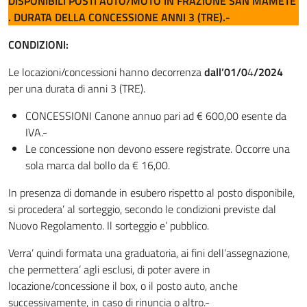
DISPONIBILI POSTI AUTO/MOTO IN FRAZIONE SAN MAMETE
. DURATA DELLA CONCESSIONE ANNI 3 (TRE).-
CONDIZIONI:
Le locazioni/concessioni hanno decorrenza
dall’01/0
4
/2024
per una durata di anni 3 (TRE).
CONCESSIONI Canone annuo pari ad € 600,00 esente da
IVA.-
Le concessione non devono essere registrate. Occorre una
sola marca dal bollo da € 16,00.
In presenza di domande in esubero rispetto al posto disponibile,
si procedera’ al sorteggio, secondo le condizioni previste dal
Nuovo Regolamento. Il sorteggio e’ pubblico.
Verra’ quindi formata una graduatoria, ai fini dell’assegnazione,
che permettera’ agli esclusi, di poter avere in
locazione/concessione il box, o il posto auto, anche
successivamente, in caso di rinuncia o altro.-