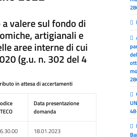
286
 a valere sul fondo di
omiche, artigianali e
le aree interne di cui
par
de
020 (g.u. n. 302 del 4
ot
mo
286
ibuto in attesa di accertamenti
UN
odice
Data presentazione
48
ATECO
domanda
6.30.00
18.01.2023
Ba