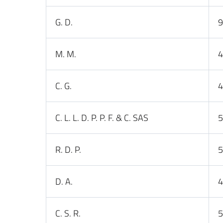
G. D.
9
M. M.
4
C. G.
4
C. L. L. D. P. P. F. & C. SAS
5
R. D. P.
5
D. A.
4
C. S. R.
5