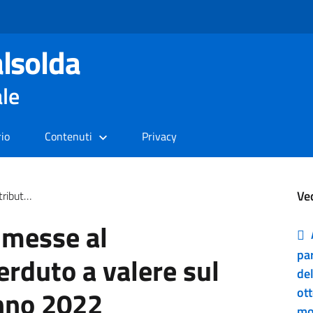
lsolda
ale
rio
Contenuti
Privacy
Ve
gno Anno 2022
mmesse al
par
erduto a valere sul
de
nno 2022
ot
mo