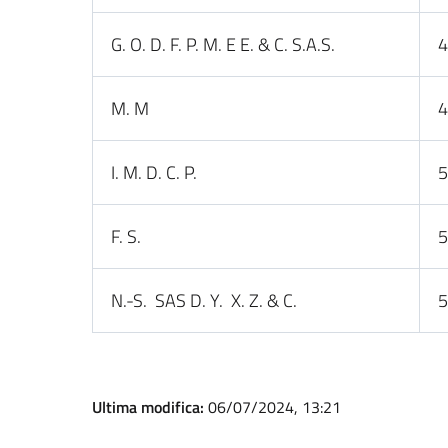
G. O. D. F. P. M. E E. & C. S.A.S.
4
M. M
4
I. M. D. C. P.
5
F. S.
5
N.-S. SAS D. Y. X. Z. & C.
5
Ultima modifica:
06/07/2024, 13:21