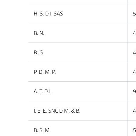
H. S. D I. SAS
5
B. N.
4
B. G.
4
P. D. M. P.
4
A. T. D.I.
9
I. E. E. SNC D M. & B.
4
B. S. M.
5