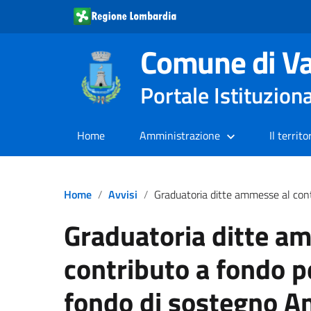
Comune di Va
Portale Istituzion
Home
Amministrazione
Il territo
Home
Avvisi
Graduatoria ditte ammesse al contributo a fondo perduto a valere sul fondo di soste
Graduatoria ditte a
contributo a fondo p
fondo di sostegno A