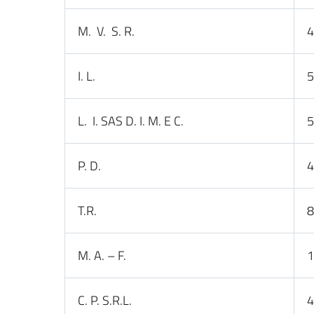
M. V. S. R.
4
I. L.
5
L. I. SAS D. I. M. E C.
5
P. D.
4
T.R.
8
M. A. – F.
1
C. P. S.R.L.
4