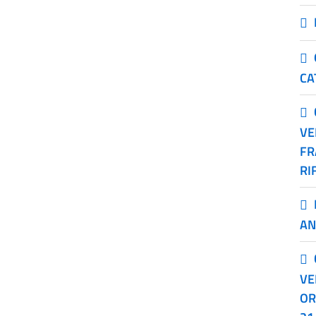
CA
VE
FR
RI
AN
VE
OR