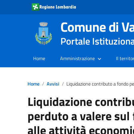
Comune di Va
Portale Istituzion
Home
Amministrazione
Il territo
Home
Avvisi
Liquidazione contributo a fondo perduto a valere sul fondo di sostegno alle attività economiche artigian
Liquidazione contrib
perduto a valere sul
alle attività economi