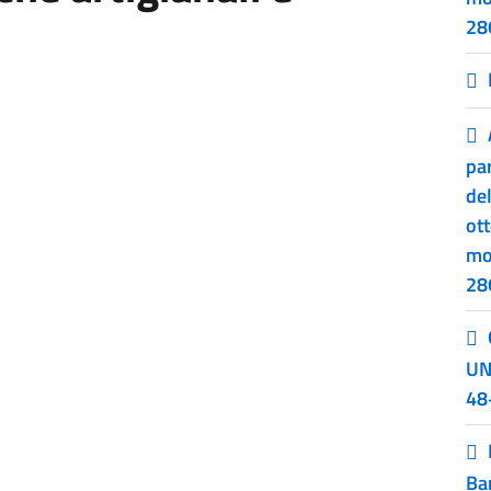
286
par
de
ot
mo
286
UN
48
Ba