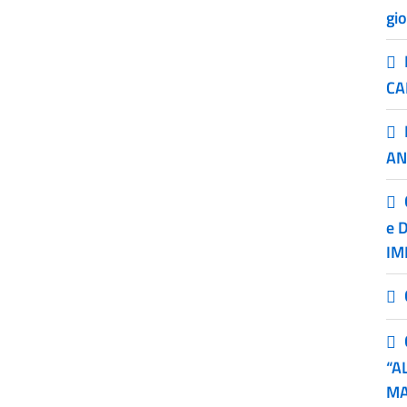
gi
CA
AN
e 
IM
“A
MA