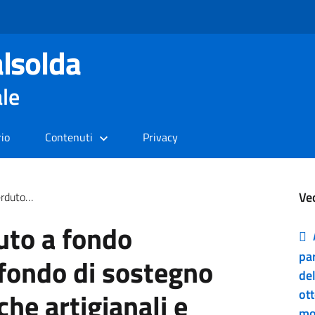
lsolda
ale
rio
Contenuti
Privacy
Ve
ali e commerciali
uto a fondo
par
 fondo di sostegno
de
che artigianali e
ot
mo