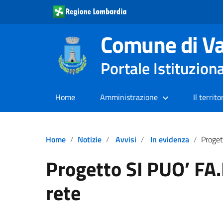
Comune di Va
Portale Istituzion
Home
Amministrazione
Il territo
Home
Notizie
Avvisi
In evidenza
Progett
Progetto SI PUO’ FA.
rete