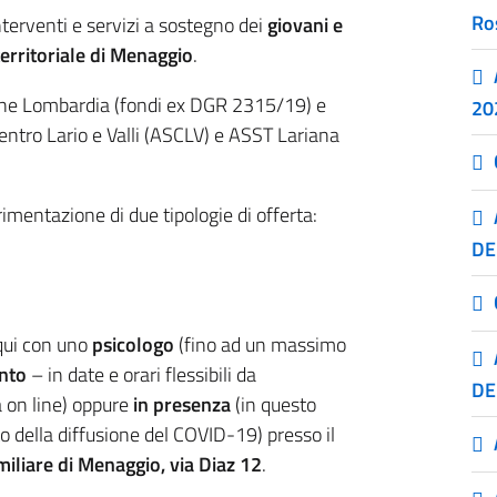
Ro
nterventi e servizi a sostegno dei
giovani e
erritoriale di Menaggio
.
gione Lombardia (fondi ex DGR 2315/19) e
20
entro Lario e Valli (ASCLV) e ASST Lariana
imentazione di due tipologie di offerta:
DE
oqui con uno
psicologo
(fino ad un massimo
nto
– in date e orari flessibili da
DE
 on line) oppure
in presenza
(in questo
o della diffusione del COVID-19) presso il
iliare di Menaggio, via Diaz 12
.