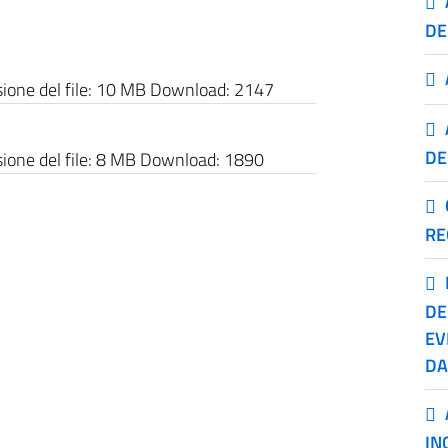
DE
one del file:
10 MB
Download:
2147
DE
one del file:
8 MB
Download:
1890
RE
DE
EV
DA
IN