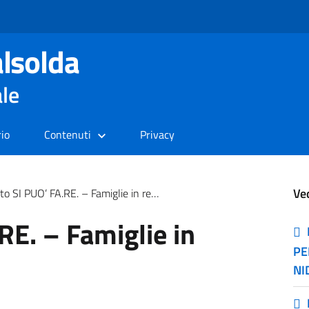
lsolda
ale
rio
Contenuti
Privacy
Ve
o SI PUO’ FA.RE. – Famiglie in rete
RE. – Famiglie in
PE
NI