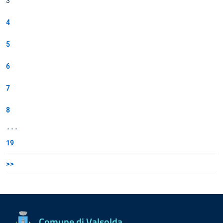
3
4
5
6
7
8
...
19
>>
Comune di Valsolda