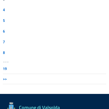
4
5
6
7
8
...
19
>>
Comune di Valsolda