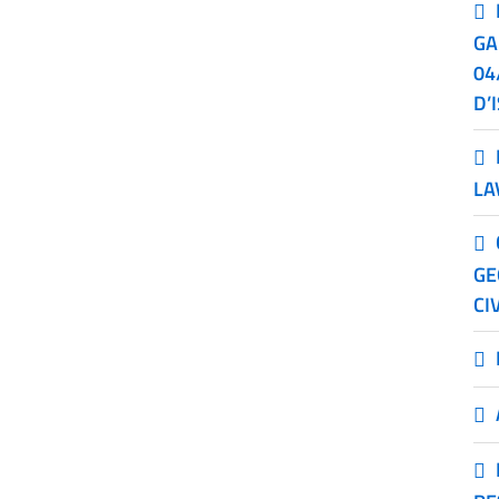
GA
04
D’
LA
GE
CI