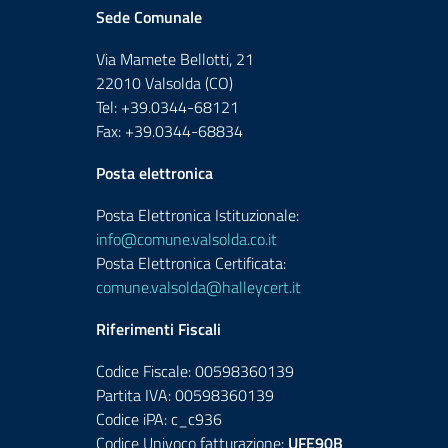
Sede Comunale
Via Mamete Bellotti, 21
22010 Valsolda (CO)
Tel: +39.0344-68121
Fax: +39.0344-68834
Posta elettronica
Posta Elettronica Istituzionale:
info@comune.valsolda.co.it
Posta Elettronica Certificata:
comune.valsolda@halleycert.it
Riferimenti Fiscali
Codice Fiscale: 00598360139
Partita IVA: 00598360139
Codice iPA: c_c936
Codice Univoco fatturazione:
UFE90B