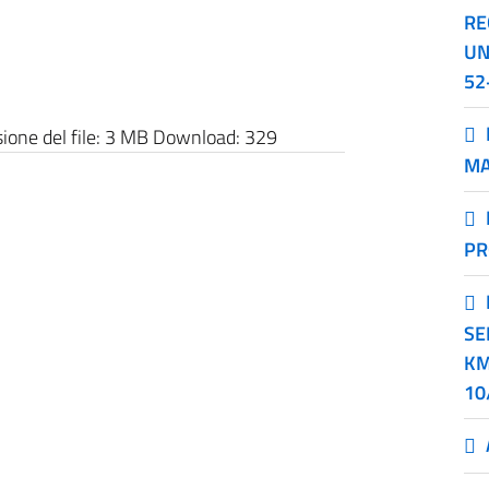
RE
UN
52
one del file:
3 MB
Download:
329
MA
PR
SE
KM
10