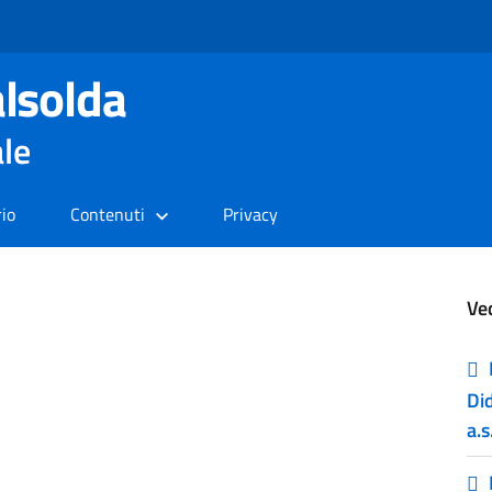
lsolda
ale
rio
Contenuti
Privacy
Ve
Did
a.