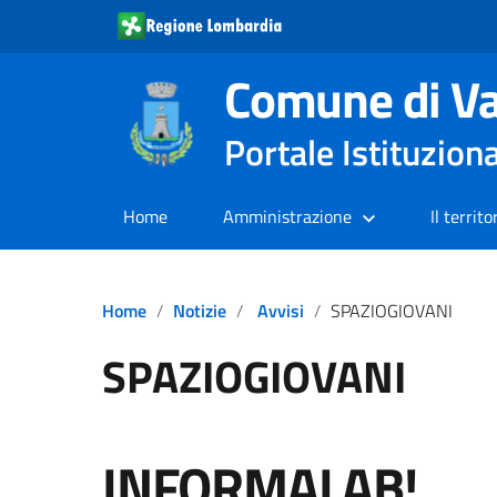
Comune di Va
Portale Istituzion
Home
Amministrazione
Il territo
Home
Notizie
Avvisi
SPAZIOGIOVANI
SPAZIOGIOVANI
INFORMALAB!