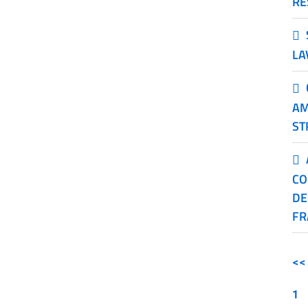
RE
LA
AM
ST
CO
DE
FR
<<
1