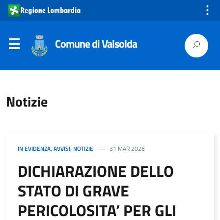
⋮
Comune di Valsolda
Notizie
IN EVIDENZA
,
AVVISI
,
NOTIZIE
31 MAR 2026
DICHIARAZIONE DELLO
STATO DI GRAVE
PERICOLOSITA’ PER GLI