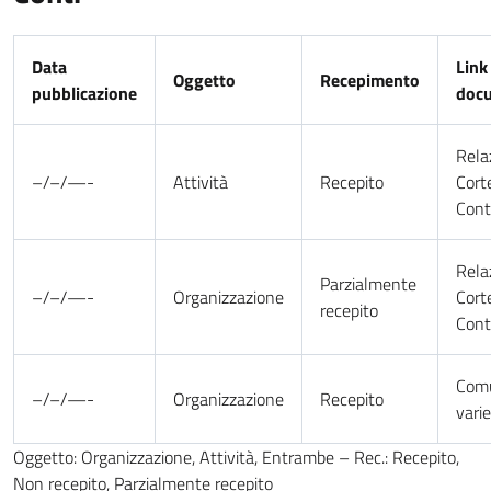
Data
Link
Oggetto
Recepimento
pubblicazione
doc
Rela
–/–/—-
Attività
Recepito
Cort
Cont
Rela
Parzialmente
–/–/—-
Organizzazione
Cort
recepito
Cont
Comu
–/–/—-
Organizzazione
Recepito
varie
Oggetto: Organizzazione, Attività, Entrambe – Rec.: Recepito,
Non recepito, Parzialmente recepito