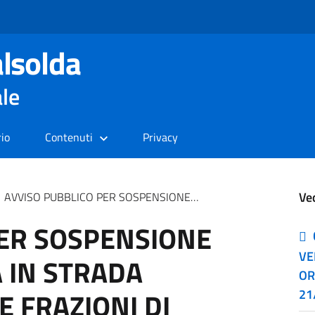
lsolda
ale
rio
Contenuti
Privacy
Ve
AVVISO PUBBLICO PER SOSPENSIONE EROGAZIONE ACQUA IN STRADA SASSO ROSSO, NELLE FRAZIONI DI PURIA E DASIO, IL GIORNO 05 SETTEMBRE 2023 DALLE ORE 08.00 ALLE ORE 12.30.
PER SOSPENSIONE
VE
 IN STRADA
OR
E FRAZIONI DI
21