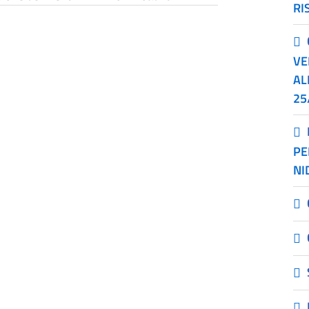
RI
VE
AL
25
PE
NI