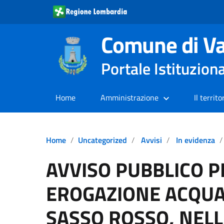
Comune di Va
Portale Istituzion
Home
Amministrazione
Il territo
Home
Uncategorized
Avvisi
In evidenza
AVVISO PUBBLICO 
EROGAZIONE ACQUA
SASSO ROSSO, NELL