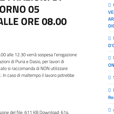
GIORNO 05
VE
LLE ORE 08.00
AR
DI
D’
00 alle 12.30 verrà sospesa l’erogazione
ioni di Puria e Dasio, per lavori di
ON
icato si raccomanda di NON utilizzare
c. In caso di maltempo il lavoro potrebbe
Ro
one del file:
611 KB
Download:
614