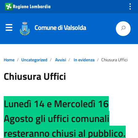
⋮
Comune di Valsolda
Home
Uncategorized
Avvisi
In evidenza
Chiusura Uffici
Chiusura Uffici
Lunedì 14 e Mercoledì 16
Agosto gli uffici comunali
resteranno chiusi al pubblico.