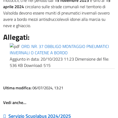
motocicli, che nel periodo dal
15 novembre 2023
e sino al
15
aprile 2024
circolano sulle strade comunali nel territorio di
Valsolda devono essere muniti di pneumatici invernali ovvero
avere a bordo mezzi antisdrucciolevoli idonei alla marcia su
neve e ghiaccio.
Allegati:
ORD. NR. 37 OBBLIGO MONTAGGIO PNEUMATICI
INVERNALI O CATENE A BORDO
Aggiunto in data:
20/10/2023 11:23
Dimensione del file:
536 KB
Download:
515
Ultima modifica:
06/07/2024, 13:21
Vedi anche…
Servizio Scuolabus 2024/2025