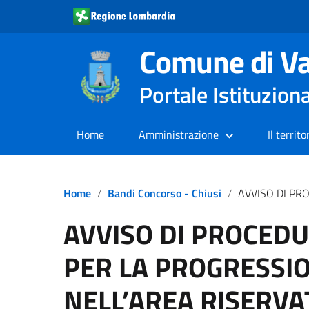
Comune di Va
Portale Istituzion
Home
Amministrazione
Il territo
Home
Bandi Concorso - Chiusi
AVVISO DI PROCEDURA SELETTIVA PER LA PROGRESSIONE ECON
AVVISO DI PROCEDU
PER LA PROGRESSI
NELL’AREA RISERVA