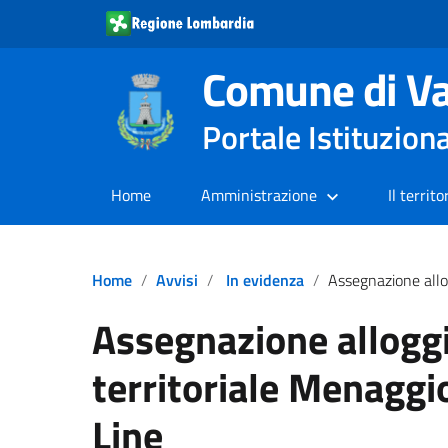
Comune di Va
Portale Istituzion
Home
Amministrazione
Il territo
Home
Avvisi
In evidenza
Assegnazione alloggi ambito te
Assegnazione allogg
territoriale Menagg
Line