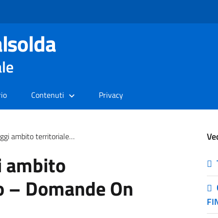
lsolda
ale
rio
Contenuti
Privacy
Ve
rritoriale Menaggio – Domande On Line
i ambito
io – Domande On
FI