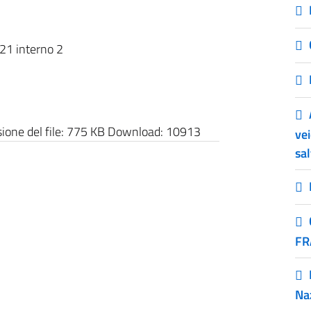
21 interno 2
one del file:
775 KB
Download:
10913
vei
sa
FR
Na