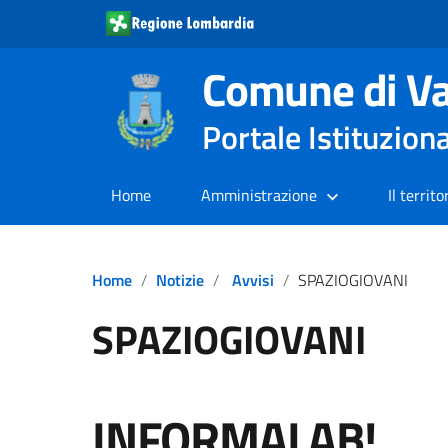
Comune di Va
Portale Istituzion
Home
Amministrazione
Il territo
Home
Notizie
Avvisi
SPAZIOGIOVANI
SPAZIOGIOVANI
INFORMALAB!