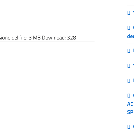
dec
one del file:
3 MB
Download:
328
AC
SP