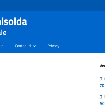
lsolda
ale
rio
Contenuti
Privacy
Ve
70
AC