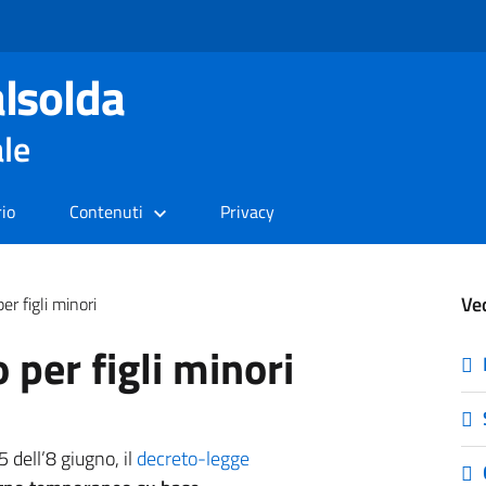
lsolda
ale
rio
Contenuti
Privacy
Ve
r figli minori
per figli minori
5 dell’8 giugno, il
decreto-legge