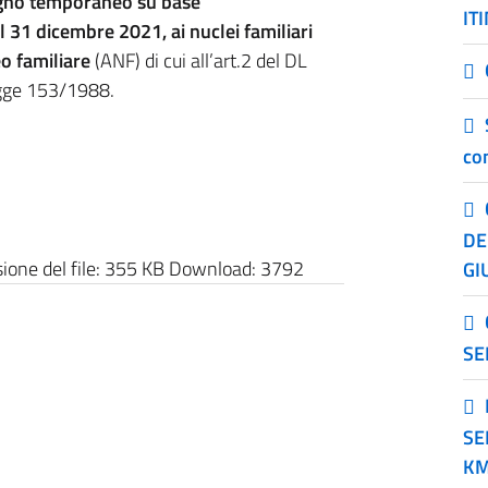
egno temporaneo su base
IT
l 31 dicembre 2021, ai nuclei familiari
eo familiare
(ANF) di cui all’art.2 del DL
egge 153/1988.
co
DE
one del file:
355 KB
Download:
3792
GI
SE
SE
KM