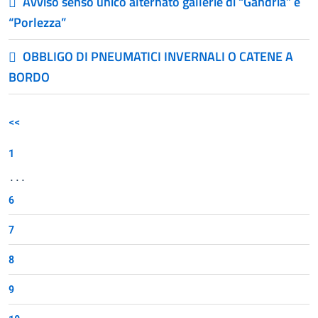
Avviso senso unico alternato gallerie di “Gandria” e
“Porlezza”
OBBLIGO DI PNEUMATICI INVERNALI O CATENE A
BORDO
<<
1
...
6
7
8
9