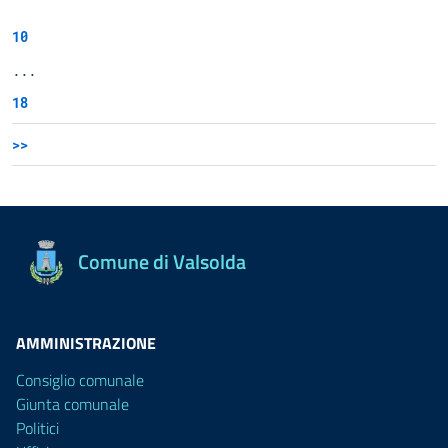
10
...
18
>>
Comune di Valsolda
AMMINISTRAZIONE
Consiglio comunale
Giunta comunale
Politici