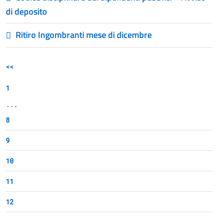
di deposito
Ritiro Ingombranti mese di dicembre
<<
1
...
8
9
10
11
12