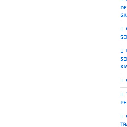
DE
GI
SE
SE
KM
PE
TR