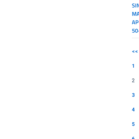
SI
MA
AP
50
<<
1
2
3
4
5
6