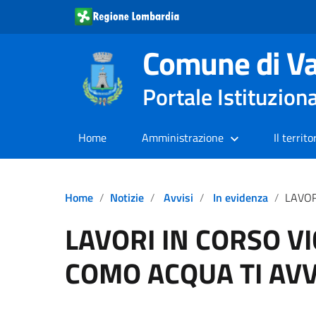
Comune di Va
Portale Istituzion
Home
Amministrazione
Il territo
Home
Notizie
Avvisi
In evidenza
LAVORI IN 
LAVORI IN CORSO VI
COMO ACQUA TI AVV