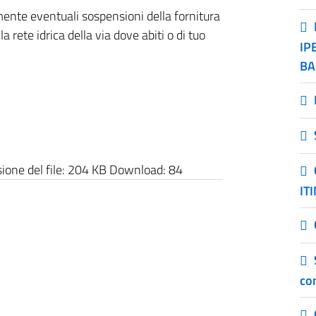
nte eventuali sospensioni della fornitura
 rete idrica della via dove abiti o di tuo
IP
BA
one del file:
204 KB
Download:
84
IT
co