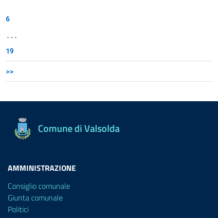
6
...
19
>>
Comune di Valsolda
AMMINISTRAZIONE
Consiglio comunale
Giunta comunale
Politici