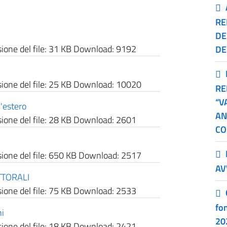
RE
DE
one del file:
31 KB
Download:
9192
DE
one del file:
25 KB
Download:
10020
RE
“V
'estero
AN
one del file:
28 KB
Download:
2601
CO
one del file:
650 KB
Download:
2517
AV
TTORALI
one del file:
75 KB
Download:
2533
fo
i
20
one del file:
18 KB
Download:
2421