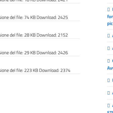
fo
one del file:
74 KB
Download:
2425
pi
one del file:
28 KB
Download:
2152
one del file:
29 KB
Download:
2426
Av
one del file:
223 KB
Download:
2374
ST