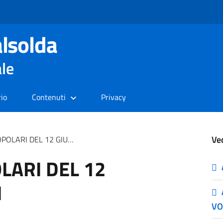
lsolda
ale
rio
Contenuti
Privacy
Ve
EL 12 GIUGNO 2022 AVVISI
ARI DEL 12
I
VO