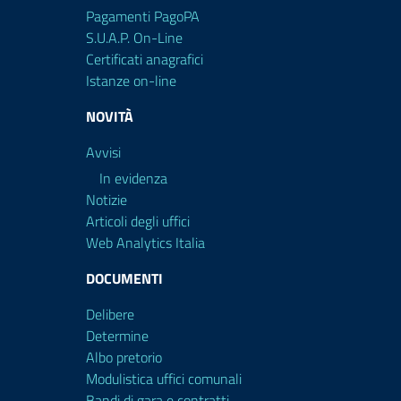
Pagamenti PagoPA
S.U.A.P. On-Line
Certificati anagrafici
Istanze on-line
NOVITÀ
Avvisi
In evidenza
Notizie
Articoli degli uffici
Web Analytics Italia
DOCUMENTI
Delibere
Determine
Albo pretorio
Modulistica uffici comunali
Bandi di gara e contratti