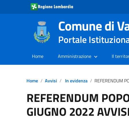
Comune di Va
Portale Istituzion
Home
Amministrazione
Il territo
Home
Avvisi
In evidenza
REFERENDUM POPOLARI D
REFERENDUM POPOL
GIUGNO 2022 AVVIS