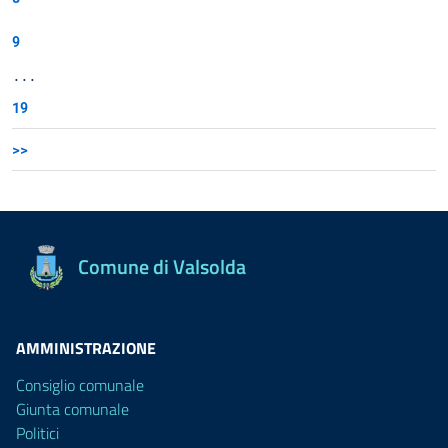
9
...
19
>>
Comune di Valsolda
AMMINISTRAZIONE
Consiglio comunale
Giunta comunale
Politici