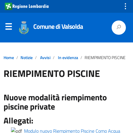
⋮
Comune di Valsolda
Home
Notizie
Avvisi
In evidenza
RIEMPIMENTO PISCINE
RIEMPIMENTO PISCINE
Nuove modalità riempimento
piscine private
Allegati:
Modulo nuovo Riempimento Piscine Como Acqua