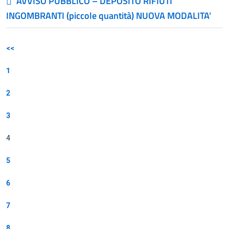
AVVISO PUBBLICO – DEPOSITO RIFIUTI
INGOMBRANTI (piccole quantità) NUOVA MODALITA’
<<
1
2
3
4
5
6
7
8