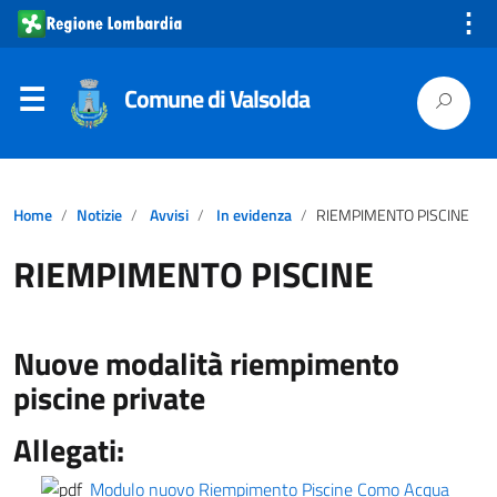
⋮
Comune di Valsolda
Home
Notizie
Avvisi
In evidenza
RIEMPIMENTO PISCINE
RIEMPIMENTO PISCINE
Nuove modalità riempimento
piscine private
Allegati:
Modulo nuovo Riempimento Piscine Como Acqua