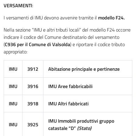
VERSAMENTI
:
I versamenti di IMU devono avvenire tramite il
modello F24.
Nella sezione “IMU e altri tributi locali” del modello F24 occorre
indicare il codice del Comune destinatario del versamento
(
C936 per il Comune di Valsolda
) e riportare il codice tributo
appropriato:
IMU
3912
Abitazione principale e pertinenze
IMU
3916
IMU Aree fabbricabili
IMU
3918
IMU Altri fabbricati
IMU Immobili produttivi gruppo
IMU
3925
catastale “D”
(Stato)