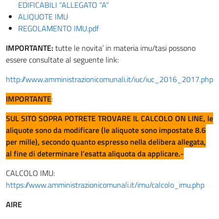
EDIFICABILI “ALLEGATO “A”
ALIQUOTE IMU
REGOLAMENTO IMU.pdf
IMPORTANTE:
tutte le novita’ in materia imu/tasi possono
essere consultate al seguente link:
http://www.amministrazionicomunali.it/iuc/iuc_2016_2017.php
IMPORTANTE
:
SUL SITO SOPRA POTRETE TROVARE IL CALCOLO ON LINE, le
aliquote sono da modificare (le aliquote sono impostate 8.6
per mille), secondo quanto espresso nella delibera allegata,
al fine di determinare l’esatta aliquota da applicare.-
CALCOLO IMU:
https://www.amministrazionicomunali.it/imu/calcolo_imu.php
AIRE