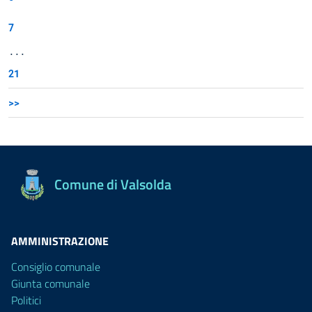
7
...
21
>>
Comune di Valsolda
AMMINISTRAZIONE
Consiglio comunale
Giunta comunale
Politici