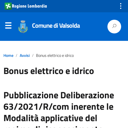
⋮
Comune di Valsolda
Home
Avvisi
Bonus elettrico e idrico
Bonus elettrico e idrico
Pubblicazione Deliberazione
63/2021/R/com inerente le
Modalità applicative del