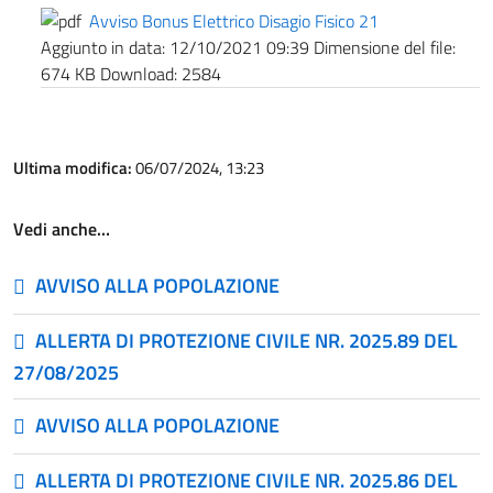
Avviso Bonus Elettrico Disagio Fisico 21
Aggiunto in data:
12/10/2021 09:39
Dimensione del file:
674 KB
Download:
2584
Ultima modifica:
06/07/2024, 13:23
Vedi anche…
AVVISO ALLA POPOLAZIONE
ALLERTA DI PROTEZIONE CIVILE NR. 2025.89 DEL
27/08/2025
AVVISO ALLA POPOLAZIONE
ALLERTA DI PROTEZIONE CIVILE NR. 2025.86 DEL