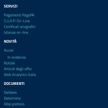
SERVIZI
Pagamenti PagoPA
S.U.A.P. On-Line
Certificati anagrafici
Istanze on-line
NOVITÀ
Avvisi
In evidenza
Notizie
Articoli degli uffici
Web Analytics Italia
DOCUMENTI
Delibere
Determine
Albo pretorio