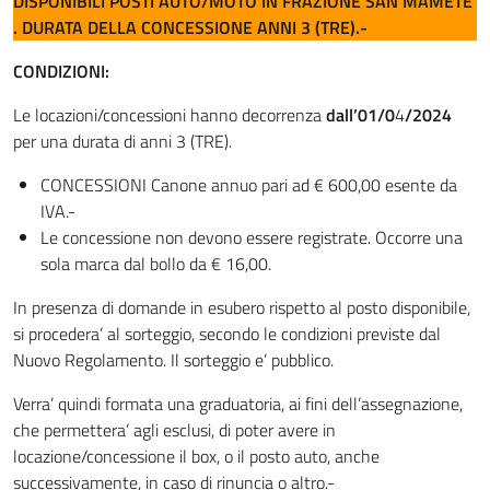
DISPONIBILI POSTI AUTO/MOTO IN FRAZIONE SAN MAMETE
. DURATA DELLA CONCESSIONE ANNI 3 (TRE).-
CONDIZIONI:
Le locazioni/concessioni hanno decorrenza
dall’01/0
4
/2024
per una durata di anni 3 (TRE).
CONCESSIONI Canone annuo pari ad € 600,00 esente da
IVA.-
Le concessione non devono essere registrate. Occorre una
sola marca dal bollo da € 16,00.
In presenza di domande in esubero rispetto al posto disponibile,
si procedera’ al sorteggio, secondo le condizioni previste dal
Nuovo Regolamento. Il sorteggio e’ pubblico.
Verra’ quindi formata una graduatoria, ai fini dell’assegnazione,
che permettera’ agli esclusi, di poter avere in
locazione/concessione il box, o il posto auto, anche
successivamente, in caso di rinuncia o altro.-