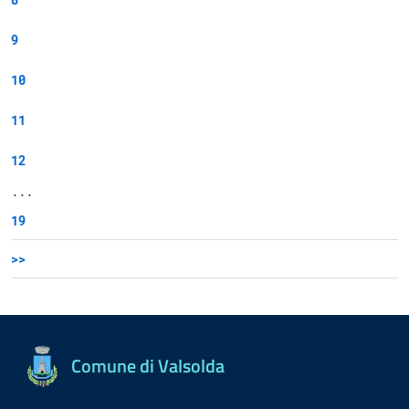
9
10
11
12
...
19
>>
Comune di Valsolda