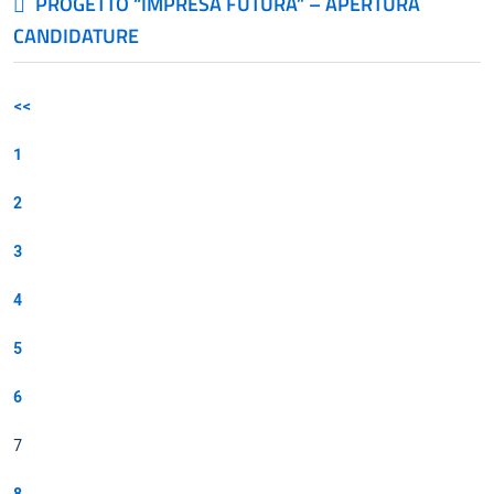
PROGETTO “IMPRESA FUTURA” – APERTURA
CANDIDATURE
<<
1
2
3
4
5
6
7
8