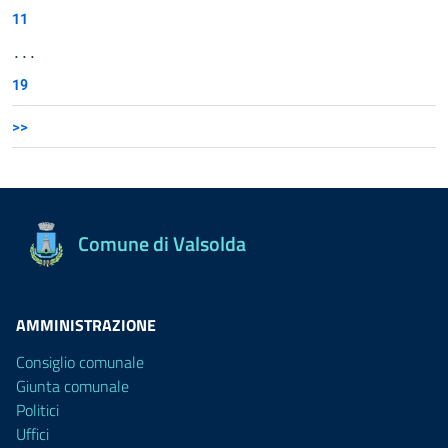
11
...
19
>>
Comune di Valsolda
AMMINISTRAZIONE
Consiglio comunale
Giunta comunale
Politici
Uffici