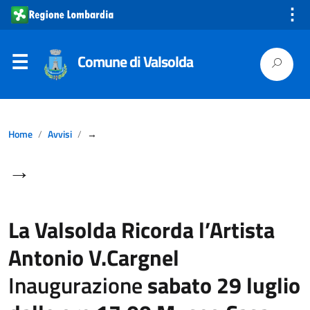
⋮
Comune di Valsolda
Home
Avvisi
→
→
La Valsolda Ricorda l’Artista
Antonio V.Cargnel
Inaugurazione
sabato 29 luglio