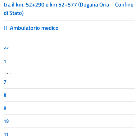
tra il km. 52+290 e km 52+577 (Dogana Oria – Confine
di Stato)
Ambulatorio medico
<<
1
...
7
8
9
10
11