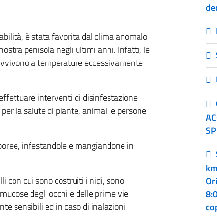
dec
bilità, è stata favorita dal clima anomalo
stra penisola negli ultimi anni. Infatti, le
ravvivono a temperature eccessivamente
ffettuare interventi di disinfestazione
er la salute di piante, animali e persone
AC
SP
rboree, infestandole e mangiandone in
km
lli con cui sono costruiti i nidi, sono
Or
e mucose degli occhi e delle prime vie
8:0
nte sensibili ed in caso di inalazioni
co