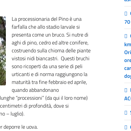
La processionaria del Pino è una
70
farfalla che allo stadio larvale si
presenta come un bruco. Si nutre di
aghi di pino, cedro ed altre conifere,
km
costruendo sulla chioma delle piante
Or
vistosi nidi biancastri. Questi bruchi
or
sono ricoperti da una serie di peli
car
urticanti e di norma raggiungono la
do
maturità tra fine febbraio ed aprile,
quando abbandonano
lunghe “processioni” (da qui il loro nome)
AC
 centimetri di profondità, dove si
o – luglio).
r deporre le uova.