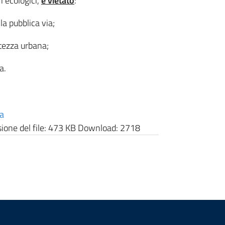
i ecologici,
è vietato
:
la pubblica via;
ttezza urbana;
a.
ia
one del file:
473 KB
Download:
2718