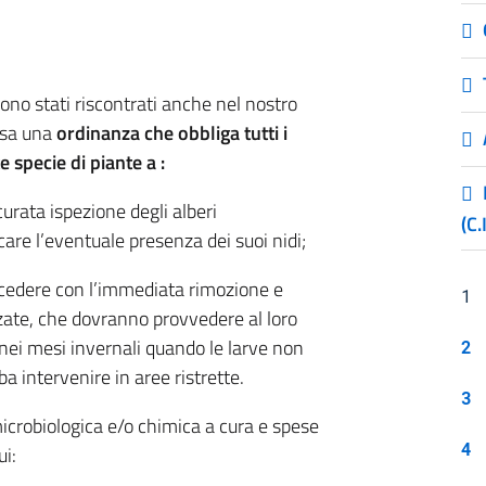
ono stati riscontrati anche nel nostro
ssa una
ordinanza che obbliga tutti i
 specie di piante a :
curata ispezione degli alberi
(C.
care l’eventuale presenza dei suoi nidi;
ocedere con l’immediata rimozione e
1
zzate, che dovranno provvedere al loro
nei mesi invernali quando le larve non
2
a intervenire in aree ristrette.
3
microbiologica e/o chimica a cura e spese
4
ui: