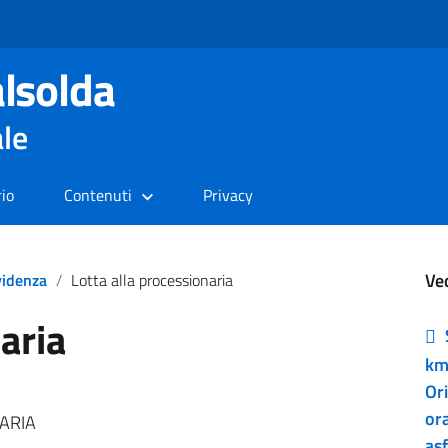
lsolda
ale
rio
Contenuti
Privacy
Ve
videnza
Lotta alla processionaria
aria
km
Or
ora
ARIA
asf