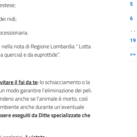
5
 estese;
ei nidi;
6
..
rocessionaria.
19
i nella nota di Regione Lombardia “ Lotta
la quercia) e da euprottide”.
>>
itare il fai da te
:
lo schiacciamento o la
un modo garantire l’eliminazione dei peli.
fondersi anche se l’animale è morto, così
ambiente anche durante un’eventuale
sere eseguiti da Ditte specializzate che