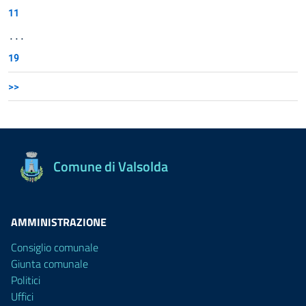
11
...
19
>>
Comune di Valsolda
AMMINISTRAZIONE
Consiglio comunale
Giunta comunale
Politici
Uffici