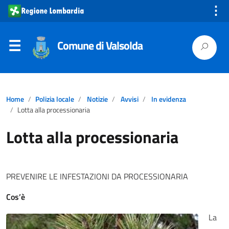
⋮
Comune di Valsolda
Home
Polizia locale
Notizie
Avvisi
In evidenza
Lotta alla processionaria
Lotta alla processionaria
PREVENIRE LE INFESTAZIONI DA PROCESSIONARIA
Cos’è
La