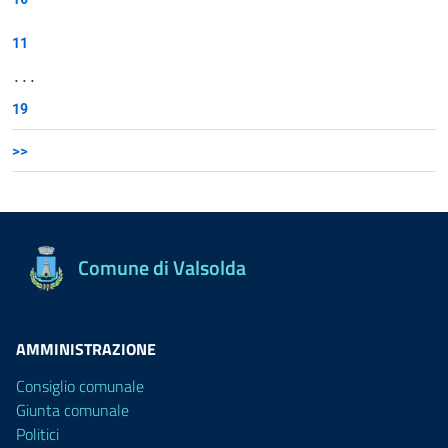
11
...
19
>>
Comune di Valsolda
AMMINISTRAZIONE
Consiglio comunale
Giunta comunale
Politici