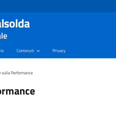
lsolda
ale
rio
Contenuti
Privacy
e sulla Performance
formance