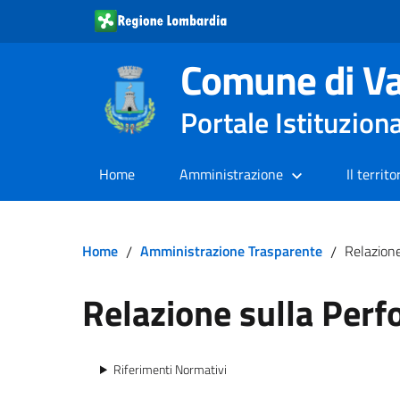
Comune di Va
Portale Istituzion
Home
Amministrazione
Il territo
Home
/
Amministrazione Trasparente
/
Relazion
Relazione sulla Per
Riferimenti Normativi