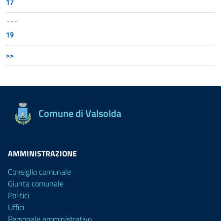
17
...
19
>>
Comune di Valsolda
AMMINISTRAZIONE
Consiglio comunale
Giunta comunale
Politici
Uffici
Personale amministrativo