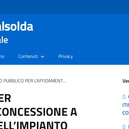
lsolda
ale
rio
Contenuti
Privacy
Ve
 L’AFFIDAMENTO IN CONCESSIONE A TITOLO GRATUITO DELL’IMPIANTO SPORTIVO COMUNALE SITO IN FRAZ. LOGGIO
ER
IT
CONCESSIONE A
CO
ELL’IMPIANTO