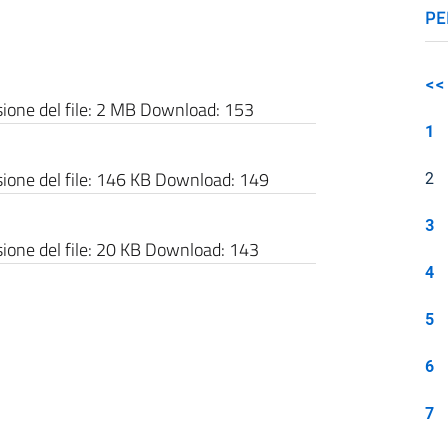
PE
<<
one del file:
2 MB
Download:
153
1
one del file:
146 KB
Download:
149
2
3
one del file:
20 KB
Download:
143
4
5
6
7