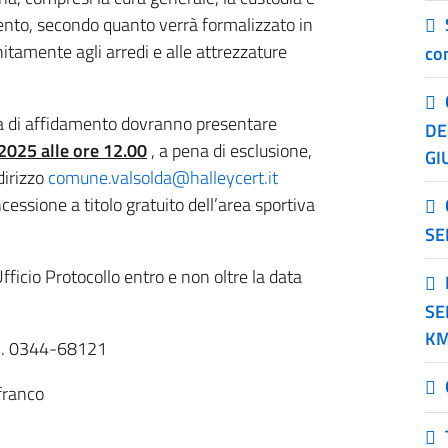
mento, secondo quanto verrà formalizzato in
tamente agli arredi e alle attrezzature
co
ura di affidamento dovranno presentare
DE
.2025 alle ore 12.00
, a pena di esclusione,
GI
dirizzo
comune.valsolda@halleycert.it
essione a titolo gratuito dell’area sportiva
SE
ficio Protocollo entro e non oltre la data
SE
KM
l n. 0344-68121
franco