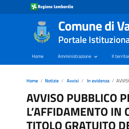
Comune di Va
Portale Istituzion
Home
Amministrazione
Il territo
Home
Notizie
Avvisi
In evidenza
AVVISO PUBBLICO PER
AVVISO PUBBLICO P
L’AFFIDAMENTO IN 
TITOLO GRATUITO D