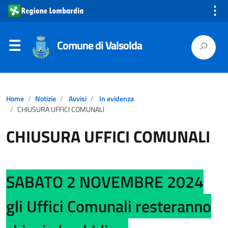
⋮
Comune di Valsolda
Home
Notizie
Avvisi
In evidenza
CHIUSURA UFFICI COMUNALI
CHIUSURA UFFICI COMUNALI
SABATO 2 NOVEMBRE 2024
gli Uffici Comunali resteranno