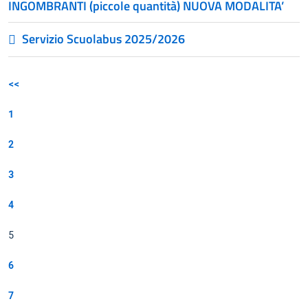
INGOMBRANTI (piccole quantità) NUOVA MODALITA’
Servizio Scuolabus 2025/2026
<<
1
2
3
4
5
6
7