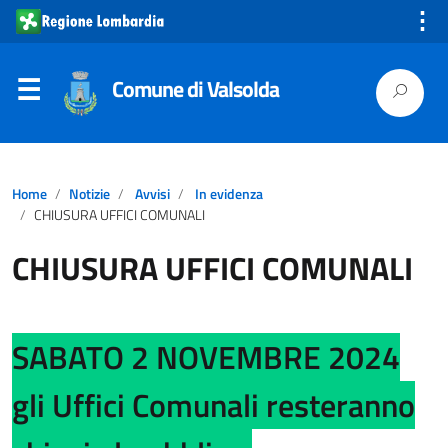
⋮
Comune di Valsolda
Home
Notizie
Avvisi
In evidenza
CHIUSURA UFFICI COMUNALI
CHIUSURA UFFICI COMUNALI
SABATO 2 NOVEMBRE 2024
gli Uffici Comunali resteranno