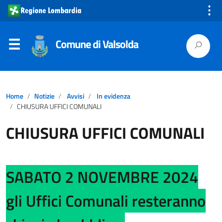
⋮
Comune di Valsolda
Home
Notizie
Avvisi
In evidenza
CHIUSURA UFFICI COMUNALI
CHIUSURA UFFICI COMUNALI
SABATO 2 NOVEMBRE 2024
gli Uffici Comunali resteranno