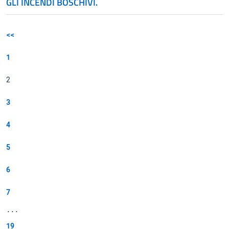
GLI INCENDI BOSCHIVI.
<<
1
2
3
4
5
6
7
...
19