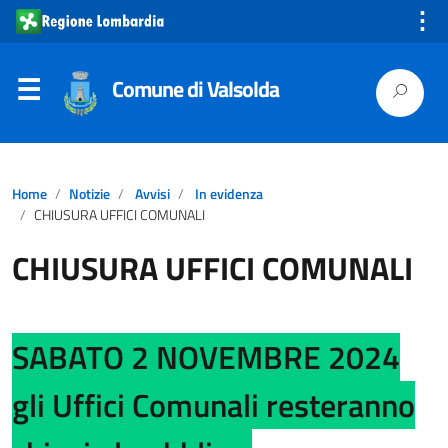
⋮
Comune di Valsolda
Home
Notizie
Avvisi
In evidenza
CHIUSURA UFFICI COMUNALI
CHIUSURA UFFICI COMUNALI
SABATO 2 NOVEMBRE 2024
gli Uffici Comunali resteranno