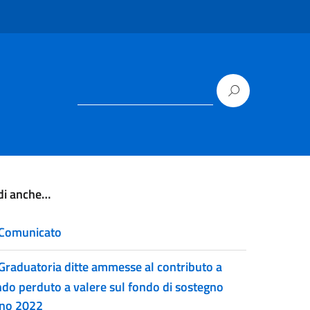
di anche…
Comunicato
Graduatoria ditte ammesse al contributo a
ndo perduto a valere sul fondo di sostegno
no 2022