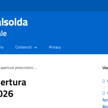
lsolda
ale
rio
Contenuti
Privacy
Ve
ura preiscrizioni 2025-2026
ertura
2026
fo
An