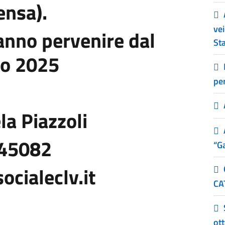
ensa).
vei
ranno pervenire dal
Sta
no 2025
pe
a Piazzoli
45082
“G
cialeclv.it
CA
ott