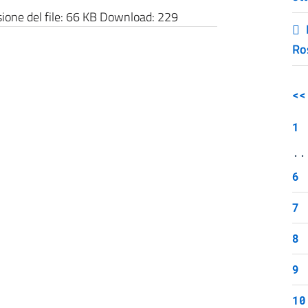
one del file:
66 KB
Download:
229
Ro
<<
1
..
6
7
8
9
10