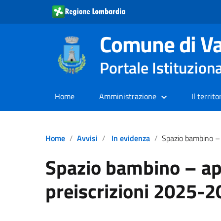
Comune di Va
Portale Istituzion
Home
Amministrazione
Il territo
Home
Avvisi
In evidenza
Spazio bambino – apert
Spazio bambino – ap
preiscrizioni 2025-