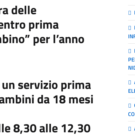
ra delle
entro prima
bino” per l’anno
IN
PE
NI
un servizio prima
EL
bambini da 18 mesi
CO
lle 8,30 alle 12,30